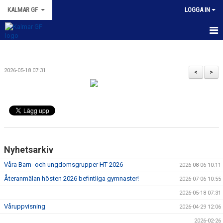
KALMAR GF
LOGGA IN
HEM
2026-05-18 07:31
NYHETER
<
>
BILDGALLERI
DOKUMENT
BOKA GYMNASTEN
Nyhetsarkiv
ANMÄLAN
Våra Barn- och ungdomsgrupper HT 2026
2026-08-06 10:11
Återanmälan hösten 2026 befintliga gymnaster!
SHOP
2026-07-06 10:55
2026-05-18 07:31
Våruppvisning
2026-04-29 12:06
2026-02-26